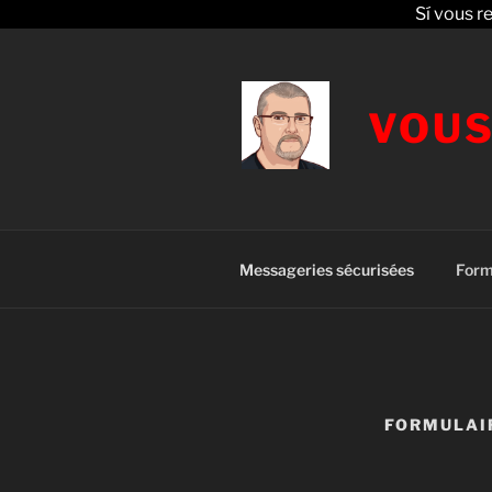
Sí vous r
Aller
au
contenu
VOUS
principal
Messageries sécurisées
Form
FORMULAI