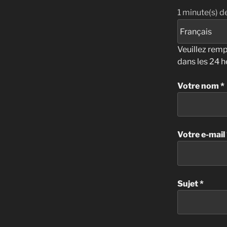
1
minute(s) de
Veuillez remp
dans les 24 h
Votre nom *
Votre e-mail 
Sujet *